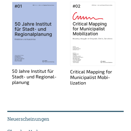
50 Jahre In­sti­tut für
Cri­ti­cal Map­ping for
Stadt- und Re­gio­nal­
Mu­ni­ci­pa­list Mo­bi­
pla­nung
liza­t­i­on
Neuerscheinungen