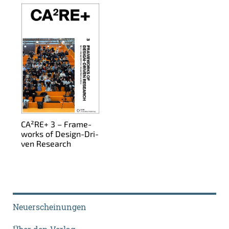
CA²RE+ 3 – Frame­
works of De­sign-Dri­
ven Re­se­arch
Neuerscheinungen