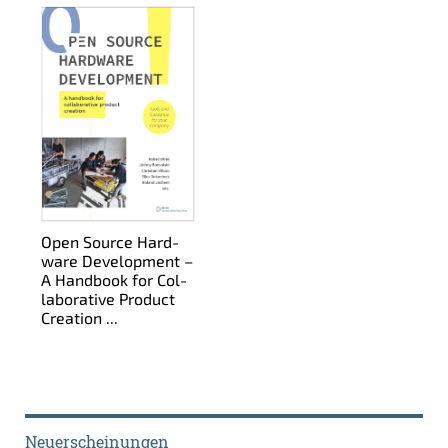
Open Sour­ce Hard­
ware De­ve­lop­ment –
A Hand­book for Col­
la­bo­ra­ti­ve Pro­duct
Crea­ti­on ...
Neuerscheinungen