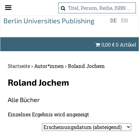
S
DE
EN
k
i
p
0,00
€
0 Artikel
t
o
c
Startseite
›
Autor*innen
›
Roland Jochem
o
n
Ro­land Jo­chem
t
e
Alle Bü­cher
n
t
Ein­zel­nes Er­geb­nis wird an­ge­zeigt