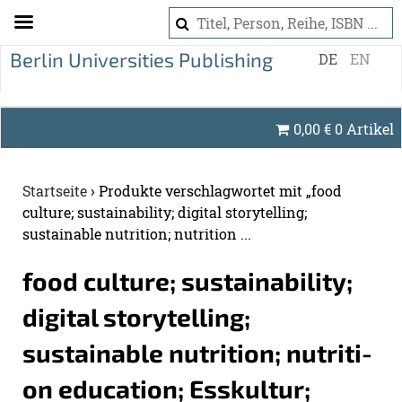
S
DE
EN
k
i
p
0,00
€
0 Artikel
t
o
c
Startseite
›
Produkte verschlagwortet mit „food
o
culture; sustainability; digital storytelling;
n
sustainable nutrition; nutrition ...
t
e
food cul­tu­re; sustaina­bi­li­ty;
n
di­gi­tal sto­ry­tel­ling;
t
sustainable nut­ri­ti­on; nut­ri­ti­
on edu­ca­ti­on; Ess­kul­tur;