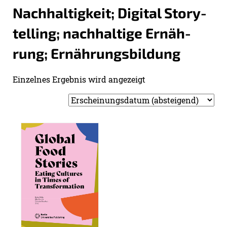
Nach­hal­tig­keit; Di­gi­tal Sto­ry­
tel­ling; nach­hal­ti­ge Er­näh­
rung; Er­näh­rungs­bil­dung
Ein­zel­nes Er­geb­nis wird an­ge­zeigt