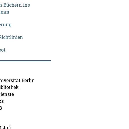
 Büchern ins
ramm
erung
ichtlinien
bot
iversität Berlin
ibliothek
ienste
ks
8
Ltg.)