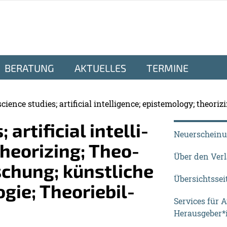
BERATUNG
AKTUELLES
TERMINE
ence studies; artificial intelligence; epistemology; theorizin
­ti­fi­ci­al in­tel­li­
Neuerschein
theo­ri­zing; Theo­
Über den Ver
schung; künst­li­che
Übersichtssei
o­gie; Theo­rie­bil­
Services für 
Herausgeber*