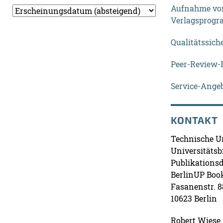
Aufnahme von
Verlagsprog
Qualitätssich
Peer-Review-R
Service-Ange
KONTAKT
Technische Un
Universitätsb
Publikationsd
BerlinUP Boo
Fasanenstr. 8
10623 Berlin
Robert Wiese (