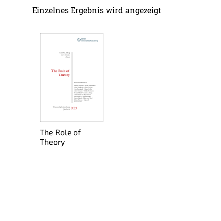
Ein­zel­nes Er­geb­nis wird an­ge­zeigt
The Role of
Theo­ry