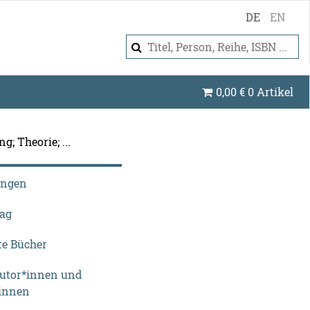
DE
EN
0,00
€
0 Artikel
g; Theorie; ...
ungen
lag
te Bücher
Autor*innen und
innen