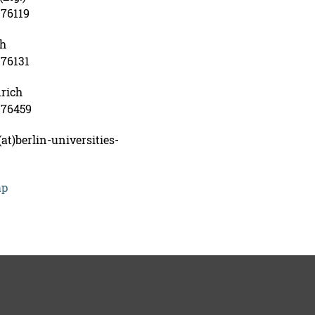
-76119
th
-76131
rich
4-76459
at)berlin-universities-
ap