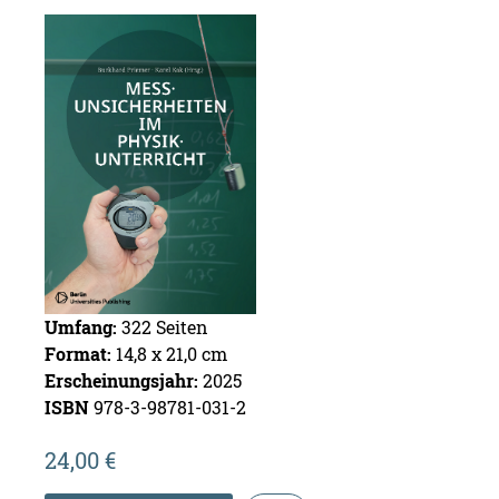
Um­fang:
322
Sei­ten
For­mat:
14,8 x 21,0 cm
Er­schei­nungs­jahr:
2025
ISBN
978-3-98781-031-2
24,00
€