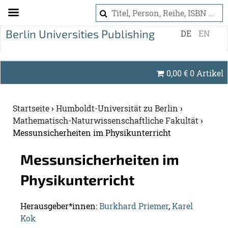
S
DE
EN
k
i
p
0,00
€
0 Artikel
t
o
c
Startseite
›
Humboldt-Universität zu Berlin
›
o
Mathematisch-Naturwissenschaftliche Fakultät
›
n
Messunsicherheiten im Physikunterricht
t
e
Mes­s­un­si­cher­hei­ten im
n
Phy­sik­un­ter­richt
t
Her­aus­ge­ber*innen:
Burk­hard Prie­mer
,
Karel
Kok