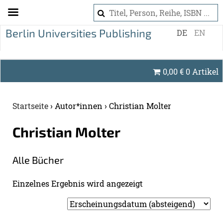
S
DE
EN
k
i
p
0,00
€
0 Artikel
t
o
c
Startseite
›
Autor*innen
›
Christian Molter
o
n
Chris­ti­an Mol­ter
t
e
Alle Bü­cher
n
t
Ein­zel­nes Er­geb­nis wird an­ge­zeigt