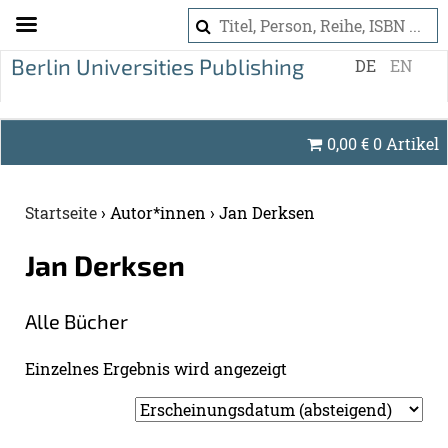
S
DE
EN
k
i
p
0,00
€
0 Artikel
t
o
c
Startseite
›
Autor*innen
›
Jan Derksen
o
n
Jan Derk­sen
t
e
Alle Bü­cher
n
t
Ein­zel­nes Er­geb­nis wird an­ge­zeigt