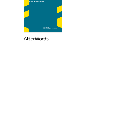
Af­ter­Words