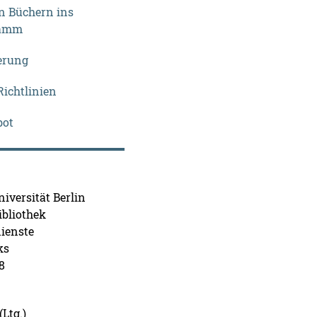
 Büchern ins
ramm
erung
ichtlinien
bot
iversität Berlin
ibliothek
ienste
ks
8
Ltg.)