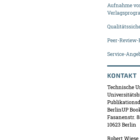
Aufnahme von
Verlagsprog
Qualitätssich
Peer-Review-R
Service-Ange
KONTAKT
Technische Un
Universitätsb
Publikationsd
BerlinUP Boo
Fasanenstr. 8
10623 Berlin
Robert Wiese (