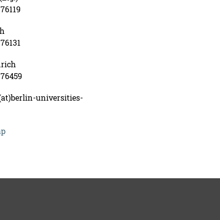
-76119
th
-76131
rich
4-76459
at)berlin-universities-
ap