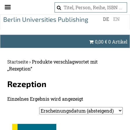
S
DE
EN
k
i
p
0,00
€
0 Artikel
t
o
c
Startseite
›
Produkte verschlagwortet mit
o
„Rezeption“
n
t
Re­zep­ti­on
e
n
Ein­zel­nes Er­geb­nis wird an­ge­zeigt
t