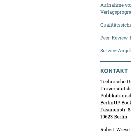
Aufnahme von
Verlagsprog
Qualitätssich
Peer-Review-R
Service-Ange
KONTAKT
Technische Un
Universitätsb
Publikationsd
BerlinUP Boo
Fasanenstr. 8
10623 Berlin
Robert Wiese (