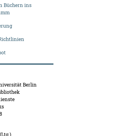
 Büchern ins
ramm
erung
ichtlinien
bot
iversität Berlin
ibliothek
ienste
ks
8
Ltg.)