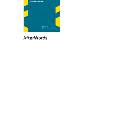
Af­ter­Words