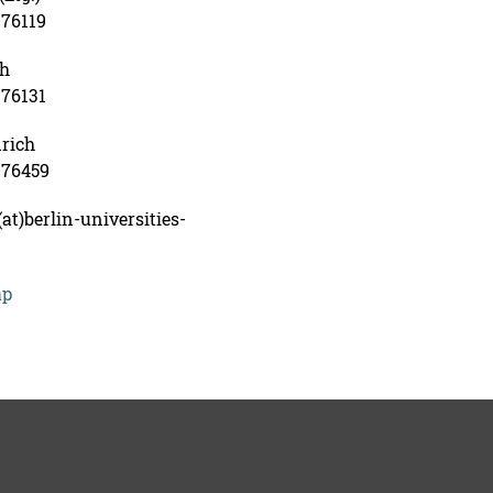
-76119
th
-76131
rich
4-76459
at)berlin-universities-
ap